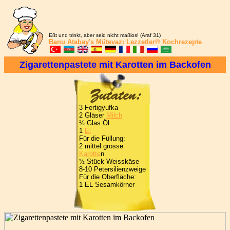
Eßt und trinkt, aber seid nicht maßlos! (Araf 31)
Banu Atabay's
Mütevazı Lezzetler®
Kochrezepte
Zigarettenpastete mit Karotten im Backofen
3 Fertigyufka
2 Gläser
Milch
½ Glas Öl
1
Ei
Für die Füllung:
2 mittel grosse
Karotte
n
½ Stück Weisskäse
8-10 Petersilienzweige
Für die Oberfläche:
1 EL Sesamkörner