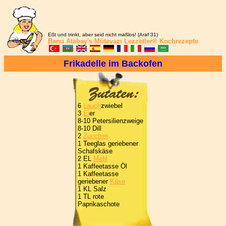
Eßt und trinkt, aber seid nicht maßlos! (Araf 31)
Banu Atabay's
Mütevazı Lezzetler®
Kochrezepte
Frikadelle im Backofen
6
Lauch
zwiebel
3
Ei
er
8-10 Petersilienzweige
8-10 Dill
2
Zucchini
1 Teeglas geriebener
Schafskäse
2 EL
Mehl
1 Kaffeetasse Öl
1 Kaffeetasse
geriebener
Käse
1 KL Salz
1 TL rote
Paprikaschote