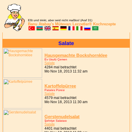
Eßt und trinkt, aber seid nicht maßlos! (Araf 31)
Banu Atabay's
Mütevazı Lezzetler®
Kochrezepte
Salate
Hausgemachte Bockshornklee
Ev Usulü Çemen
Salate
4284 mal betrachtet
Mo Nov 18, 2013 11:32 am
Kartoffelpürree
Patates Püresi
Salate
4579 mal betrachtet
Mo Nov 18, 2013 11:30 am
Gerstenudelsalat
Şehriye Salatası
Salate
4401 mal betrachtet