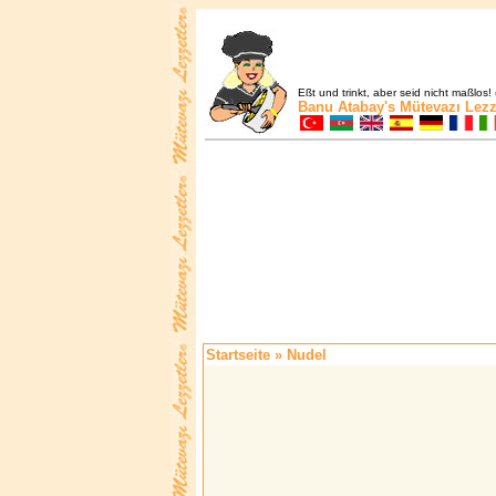
Eßt und trinkt, aber seid nicht maßlos! 
Banu Atabay's
Mütevazı Lezz
Startseite
» Nudel