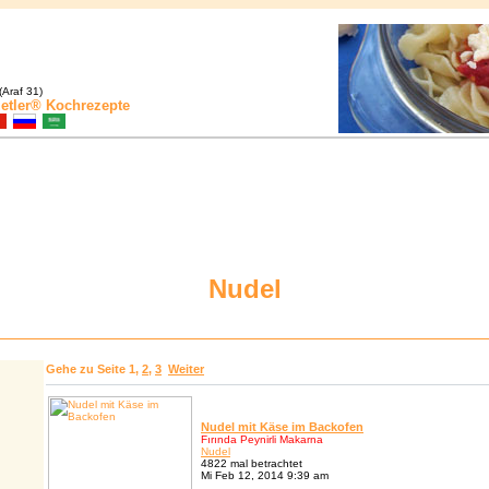
(Araf 31)
etler®
Kochrezepte
Nudel
Gehe zu Seite
1
,
2
,
3
Weiter
Nudel mit Käse im Backofen
Fırında Peynirli Makarna
Nudel
4822 mal betrachtet
Mi Feb 12, 2014 9:39 am