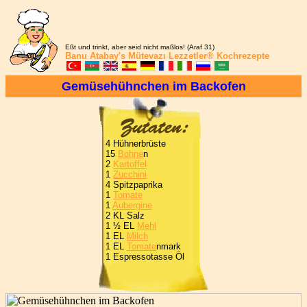
Eßt und trinkt, aber seid nicht maßlos! (Araf 31)
Banu Atabay's
Mütevazı Lezzetler®
Kochrezepte
Gemüsehühnchen im Backofen
4 Hühnerbrüste
15
Bohne
n
2
Kartoffel
1
Zucchini
4 Spitzpaprika
1
Tomate
1
Aubergine
2 KL Salz
1 ½ EL
Mehl
1 EL
Milch
1 EL
Tomate
nmark
1 Espressotasse Öl