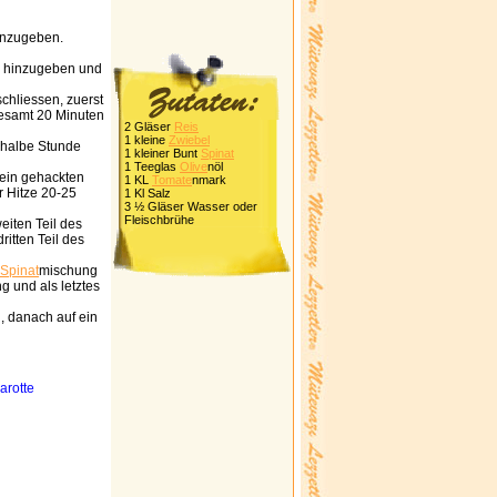
inzugeben.
hinzugeben und
chliessen, zuerst
gesamt 20 Minuten
2 Gläser
Reis
1 kleine
Zwiebel
 halbe Stunde
1 kleiner Bunt
Spinat
1 Teeglas
Olive
nöl
lein gehackten
1 KL
Tomate
nmark
 Hitze 20-25
1 Kl Salz
3 ½ Gläser Wasser oder
Fleischbrühe
eiten Teil des
ritten Teil des
Spinat
mischung
 und als letztes
, danach auf ein
arotte