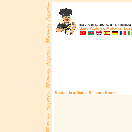
Eßt und trinkt, aber seid nicht maßlos! 
Banu Atabay's
Mütevazı Lezz
Startseite
»
Reis
» Reis mit Spinat