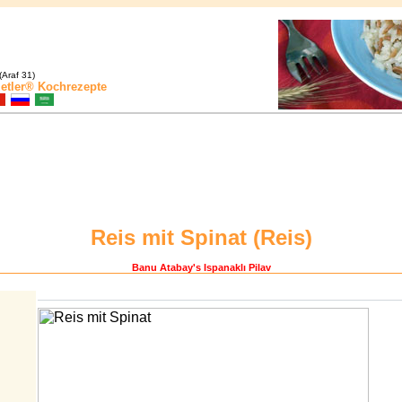
(Araf 31)
etler®
Kochrezepte
Reis mit Spinat (
Reis
)
Banu Atabay
's Ispanaklı Pilav