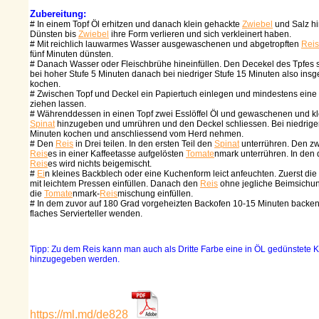
Zubereitung:
# In einem Topf Öl erhitzen und danach klein gehackte
Zwiebel
und Salz h
Dünsten bis
Zwiebel
ihre Form verlieren und sich verkleinert haben.
# Mit reichlich lauwarmes Wasser ausgewaschenen und abgetropften
Reis
fünf Minuten dünsten.
# Danach Wasser oder Fleischbrühe hineinfüllen. Den Decekel des Tpfes s
bei hoher Stufe 5 Minuten danach bei niedriger Stufe 15 Minuten also ins
kochen.
# Zwischen Topf und Deckel ein Papiertuch einlegen und mindestens eine
ziehen lassen.
# Währenddessen in einen Topf zwei Esslöffel Öl und gewaschenen und k
Spinat
hinzugeben und umrühren und den Deckel schliessen. Bei niedriger
Minuten kochen und anschliessend vom Herd nehmen.
# Den
Reis
in Drei teilen. In den ersten Teil den
Spinat
unterrühren. Den zw
Reis
es in einer Kaffeetasse aufgelösten
Tomate
nmark unterrühren. In den d
Reis
es wird nichts beigemischt.
#
Ei
n kleines Backblech oder eine Kuchenform leict anfeuchten. Zuerst die
mit leichtem Pressen einfüllen. Danach den
Reis
ohne jegliche Beimsichung
die
Tomate
nmark-
Reis
mischung einfüllen.
# In dem zuvor auf 180 Grad vorgeheizten Backofen 10-15 Minuten backen
flaches Servierteller wenden.
Tipp: Zu dem Reis kann man auch als Dritte Farbe eine in ÖL gedünstete K
hinzugegeben werden.
https://ml.md/de828