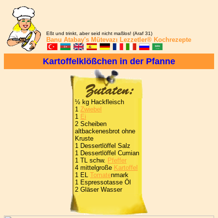
Eßt und trinkt, aber seid nicht maßlos! (Araf 31)
Banu Atabay's
Mütevazı Lezzetler®
Kochrezepte
Kartoffelklößchen in der Pfanne
½ kg Hackfleisch
1
Zwiebel
1
Ei
2 Scheiben
altbackenesbrot ohne
Kruste
1 Dessertlöffel Salz
1 Dessertlöffel Cumian
1 TL schw.
Pfeffer
4 mittelgroße
Kartoffel
1 EL
Tomate
nmark
1 Espressotasse Öl
2 Gläser Wasser