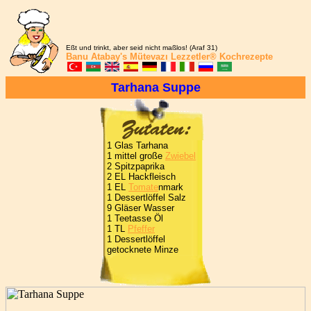
Eßt und trinkt, aber seid nicht maßlos! (Araf 31)
Banu Atabay's
Mütevazı Lezzetler®
Kochrezepte
Tarhana Suppe
1 Glas Tarhana
1 mittel große
Zwiebel
2 Spitzpaprika
2 EL Hackfleisch
1 EL
Tomate
nmark
1 Dessertlöffel Salz
9 Gläser Wasser
1 Teetasse Öl
1 TL
Pfeffer
1 Dessertlöffel
getocknete Minze