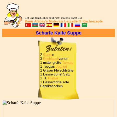
Eßt und trinkt, aber seid nicht maßlos! (Araf 31)
Banu Atabay's
Mütevazı Lezzetler®
Kochrezepte
Scharfe Kalte Suppe
2
Gurke
n
3
Knoblauch
zehen
1 mittel große
Tomate
1 Teeglas
Joghurt
2 Gläser Fleischbrühe
1 Dessertlöffel Salz
1 TL
Pfeffer
1 Dessertlöffel rote
Paprikaflocken