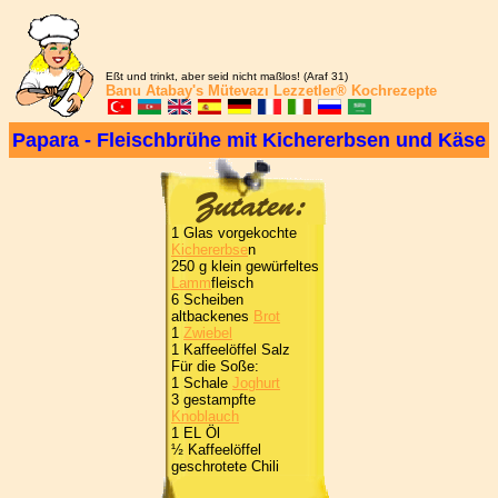
Eßt und trinkt, aber seid nicht maßlos! (Araf 31)
Banu Atabay's
Mütevazı Lezzetler®
Kochrezepte
Papara - Fleischbrühe mit Kichererbsen und Käse
1 Glas vorgekochte
Kichererbse
n
250 g klein gewürfeltes
Lamm
fleisch
6 Scheiben
altbackenes
Brot
1
Zwiebel
1 Kaffeelöffel Salz
Für die Soße:
1 Schale
Joghurt
3 gestampfte
Knoblauch
1 EL Öl
½ Kaffeelöffel
geschrotete Chili