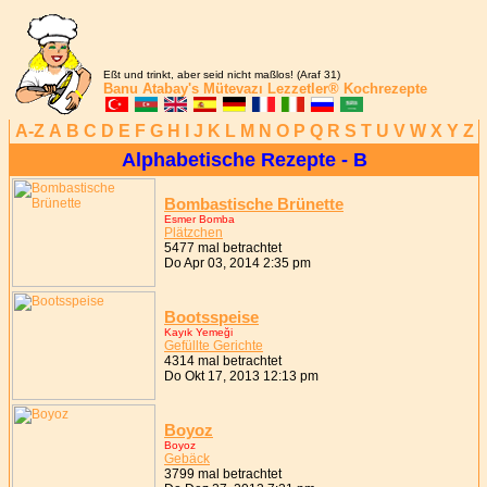
Eßt und trinkt, aber seid nicht maßlos! (Araf 31)
Banu Atabay's
Mütevazı Lezzetler®
Kochrezepte
A-Z
A
B
C
D
E
F
G
H
I
J
K
L
M
N
O
P
Q
R
S
T
U
V
W
X
Y
Z
Alphabetische Rezepte - B
Bombastische Brünette
Esmer Bomba
Plätzchen
5477 mal betrachtet
Do Apr 03, 2014 2:35 pm
Bootsspeise
Kayık Yemeği
Gefüllte Gerichte
4314 mal betrachtet
Do Okt 17, 2013 12:13 pm
Boyoz
Boyoz
Gebäck
3799 mal betrachtet