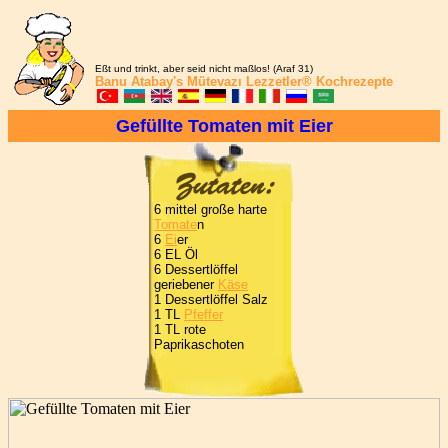
Eßt und trinkt, aber seid nicht maßlos! (Araf 31)
Banu Atabay's
Mütevazı Lezzetler®
Kochrezepte
Gefüllte Tomaten mit Eier
6 mittel große harte
Tomate
n
6
Ei
er
6 EL Öl
6 Dessertlöffel
geriebener
Käse
1 Dessertlöffel Salz
1 TL
Pfeffer
1 TL rote
Paprikaschoten