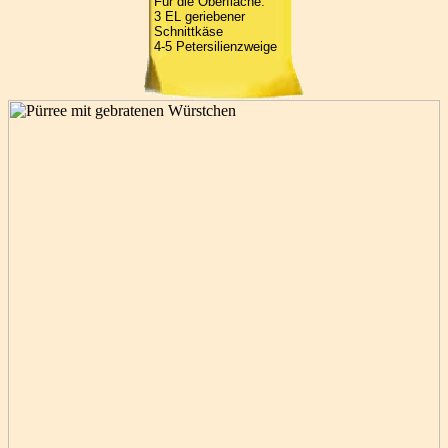
Für die Oberfläche:
3 EL geriebener
Schnittkäse
4-5 Petersilienzweige