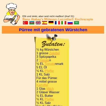
Eßt und trinkt, aber seid nicht maßlos! (Araf 31)
Banu Atabay's
Mütevazı Lezzetler®
Kochrezepte
Pürree mit gebratenen Würstchen
½ kg Würstchen
1 grosse
Zwiebel
3 Spitzpaprika
2
Tomate
n
½ EL
Tomate
nmark
5 EL Öl
½ KL
Pfeffer
1 KL Salz
Für das Pürree:
4 mittel grosse
Kartoffel
1 Glas
Milch
2 Gläser Wasser
½ EL Butter
½ KL
Pfeffer
½ KL Salz