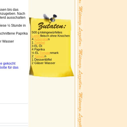
ssen bis das
hinzugeben. Nach
Herd ausschalten
diese ½ Stunde in
500 g kleingewürfeltes
eschnittene Paprika
Lamm
fleisch ohne Knochen
4
Aubergine
n
er Wasser
1
Zwiebel
3 EL Öl
4 Paprika
½ EL
Tomate
nmark
2
Tomate
n
1 Dessertlöffel
2 Gläser Wasser
de gekocht
Soße für das