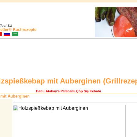
(Araf 31)
etler®
Kochrezepte
lzspießkebap mit Auberginen (
Grillreze
Banu Atabay
's Patlıcanlı Çöp Şiş Kebabı
 mit Auberginen