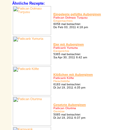
Ähnliche Rezepte:
Eingelegte gefüllte Auberginen
Patlıcan Dolması Turşusu
Eingemachtes
6058 mal betrachtet
Do Feb 03, 2011 4:18 pm
Eier mit Auberginen
Patlıcanlı Yumurta
Eiergerichte
5365 mal betrachtet
Sa Apr 30, 2011 6:42 am
Klößchen mit Auberginen
Patlıcanlı Köfte
Fleischklöße
6183 mal betrachtet
Di Jul 19, 2011 4:35 pm
Gesetzte Auberginen
Patlıcan Oturtma
Gemüse
5085 mal betrachtet
Di Jul 19, 2011 6:37 pm