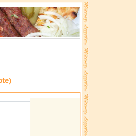
pte
)