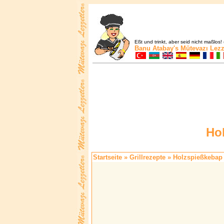
Eßt und trinkt, aber seid nicht maßlos! 
Banu Atabay's
Mütevazı Lezz
Ho
Startseite
»
Grillrezepte
» Holzspießkebap