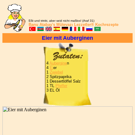
Eßt und trinkt, aber seid nicht maßlos! (Araf 31)
Banu Atabay's
Mütevazı Lezzetler®
Kochrezepte
Eier mit Auberginen
4
Aubergine
n
4
Ei
er
1
Zwiebel
2 Spitzpaprika
1 Dessertlöffel Salz
1 TL
Pfeffer
3 EL Öl