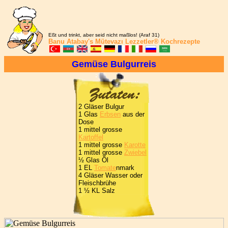
Eßt und trinkt, aber seid nicht maßlos! (Araf 31)
Banu Atabay's
Mütevazı Lezzetler®
Kochrezepte
Gemüse Bulgurreis
2 Gläser Bulgur
1 Glas
Erbsen
aus der
Dose
1 mittel grosse
Kartoffel
1 mittel grosse
Karotte
1 mittel grosse
Zwiebel
½ Glas Öl
1 EL
Tomate
nmark
4 Gläser Wasser oder
Fleischbrühe
1 ½ KL Salz