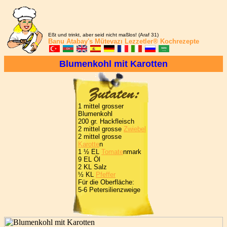
Eßt und trinkt, aber seid nicht maßlos! (Araf 31)
Banu Atabay's
Mütevazı Lezzetler®
Kochrezepte
Blumenkohl mit Karotten
1 mittel grosser
Blumenkohl
200 gr. Hackfleisch
2 mittel grosse
Zwiebel
2 mittel grosse
Karotte
n
1 ½ EL
Tomate
nmark
9 EL Öl
2 KL Salz
½ KL
Pfeffer
Für die Oberfläche:
5-6 Petersilienzweige