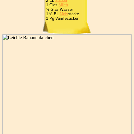
2 EL
Zucker
1 Glas
Milch
½ Glas Wasser
1 ½ EL
Mais
stärke
1 Pg Vanillezucker