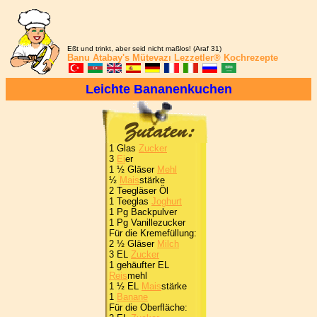
Eßt und trinkt, aber seid nicht maßlos! (Araf 31)
Banu Atabay's
Mütevazı Lezzetler®
Kochrezepte
Leichte Bananenkuchen
1 Glas
Zucker
3
Ei
er
1 ½ Gläser
Mehl
½
Mais
stärke
2 Teegläser Öl
1 Teeglas
Joghurt
1 Pg Backpulver
1 Pg Vanillezucker
Für die Kremefüllung:
2 ½ Gläser
Milch
3 EL
Zucker
1 gehäufter EL
Reis
mehl
1 ½ EL
Mais
stärke
1
Banane
Für die Oberfläche: