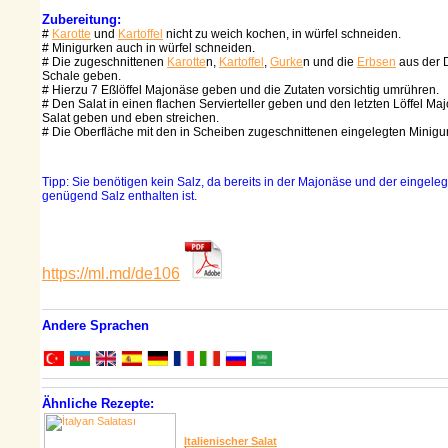
Zubereitung:
#
Karotte
und
Kartoffel
nicht zu weich kochen, in würfel schneiden.
# Minigurken auch in würfel schneiden.
# Die zugeschnittenen
Karotte
n,
Kartoffel
,
Gurke
n und die
Erbsen
aus der D
Schale geben.
# Hierzu 7 Eßlöffel Majonäse geben und die Zutaten vorsichtig umrühren.
# Den Salat in einen flachen Servierteller geben und den letzten Löffel Ma
Salat geben und eben streichen.
# Die Oberfläche mit den in Scheiben zugeschnittenen eingelegten Minigu
Tipp: Sie benötigen kein Salz, da bereits in der Majonäse und der eingele
genügend Salz enthalten ist.
https://ml.md/de106
Andere Sprachen
Ähnliche Rezepte:
Italienischer Salat