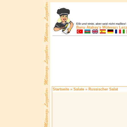
Eßt und trinkt, aber seid nicht maßlos! 
Banu Atabay's
Mütevazı Lezz
Startseite
»
Salate
» Russischer Salat