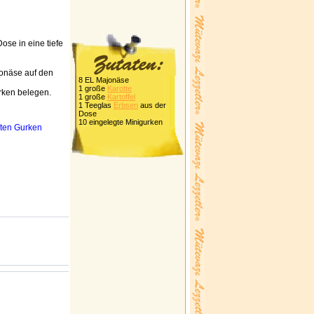
ose in eine tiefe
jonäse auf den
8 EL Majonäse
1 große
Karotte
rken belegen.
1 große
Kartoffel
1 Teeglas
Erbsen
aus der
Dose
10 eingelegte Minigurken
gten Gurken