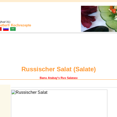
(Araf 31)
etler®
Kochrezepte
Russischer Salat (
Salate
)
Banu Atabay
's Rus Salatası