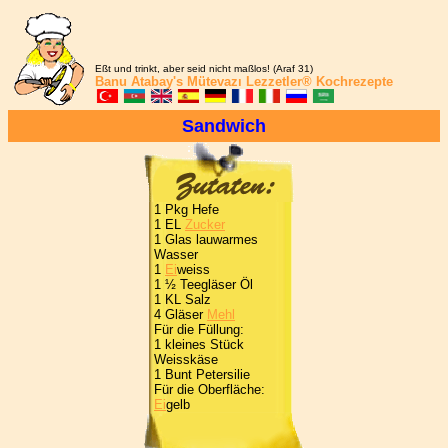
Eßt und trinkt, aber seid nicht maßlos! (Araf 31)
Banu Atabay's
Mütevazı Lezzetler®
Kochrezepte
Sandwich
1 Pkg Hefe
1 EL
Zucker
1 Glas lauwarmes
Wasser
1
Ei
weiss
1 ½ Teegläser Öl
1 KL Salz
4 Gläser
Mehl
Für die Füllung:
1 kleines Stück
Weisskäse
1 Bunt Petersilie
Für die Oberfläche:
Ei
gelb