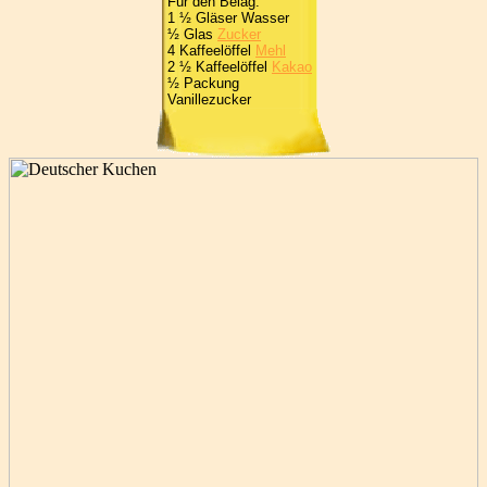
Für den Belag:
1 ½ Gläser Wasser
½ Glas
Zucker
4 Kaffeelöffel
Mehl
2 ½ Kaffeelöffel
Kakao
½ Packung
Vanillezucker