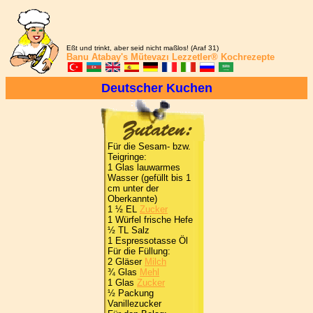
Eßt und trinkt, aber seid nicht maßlos! (Araf 31)
Banu Atabay's
Mütevazı Lezzetler®
Kochrezepte
Deutscher Kuchen
Für die Sesam- bzw.
Teigringe:
1 Glas lauwarmes
Wasser (gefüllt bis 1
cm unter der
Oberkannte)
1 ½ EL
Zucker
1 Würfel frische Hefe
½ TL Salz
1 Espressotasse Öl
Für die Füllung:
2 Gläser
Milch
¾ Glas
Mehl
1 Glas
Zucker
½ Packung
Vanillezucker