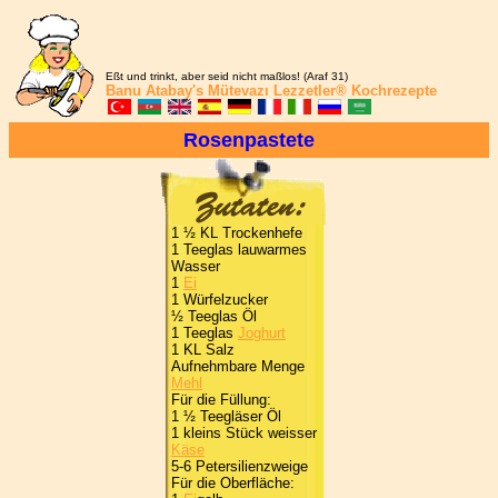
Eßt und trinkt, aber seid nicht maßlos! (Araf 31)
Banu Atabay's
Mütevazı Lezzetler®
Kochrezepte
Rosenpastete
1 ½ KL Trockenhefe
1 Teeglas lauwarmes
Wasser
1
Ei
1 Würfelzucker
½ Teeglas Öl
1 Teeglas
Joghurt
1 KL Salz
Aufnehmbare Menge
Mehl
Für die Füllung:
1 ½ Teegläser Öl
1 kleins Stück weisser
Käse
5-6 Petersilienzweige
Für die Oberfläche: