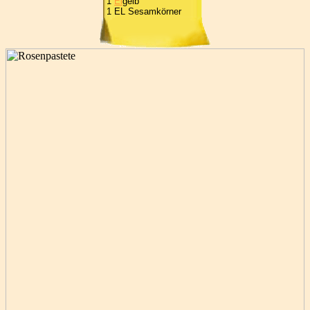
1
Ei
gelb
1 EL Sesamkörner