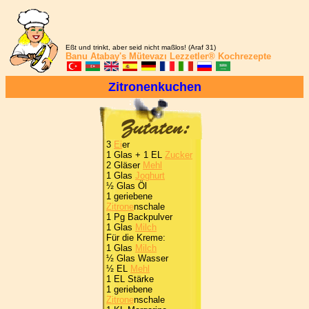
Eßt und trinkt, aber seid nicht maßlos! (Araf 31)
Banu Atabay's
Mütevazı Lezzetler®
Kochrezepte
Zitronenkuchen
3
Ei
er
1 Glas + 1 EL
Zucker
2 Gläser
Mehl
1 Glas
Joghurt
½ Glas Öl
1 geriebene
Zitrone
nschale
1 Pg Backpulver
1 Glas
Milch
Für die Kreme:
1 Glas
Milch
½ Glas Wasser
½ EL
Mehl
1 EL Stärke
1 geriebene
Zitrone
nschale